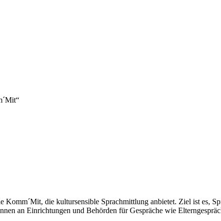
m´Mit“
le Komm´Mit, die kultursensible Sprachmittlung anbietet. Ziel ist es, S
r:innen an Einrichtungen und Behörden für Gespräche wie Elterngesprä