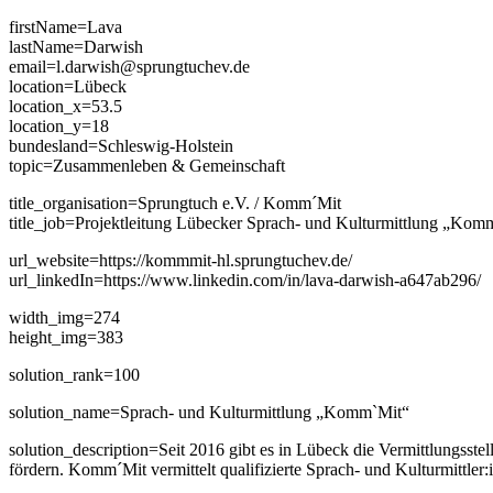
Skip
firstName=Lava
to
lastName=Darwish
content
email=l.darwish@sprungtuchev.de
location=Lübeck
location_x=53.5
location_y=18
bundesland=Schleswig-Holstein
topic=Zusammenleben & Gemeinschaft
title_organisation=Sprungtuch e.V. / Komm´Mit
title_job=Projektleitung Lübecker Sprach- und Kulturmittlung „Kom
url_website=https://kommmit-hl.sprungtuchev.de/
url_linkedIn=https://www.linkedin.com/in/lava-darwish-a647ab296/
width_img=274
height_img=383
solution_rank=100
solution_name=Sprach- und Kulturmittlung „Komm`Mit“
solution_description=Seit 2016 gibt es in Lübeck die Vermittlungsstel
fördern. Komm´Mit vermittelt qualifizierte Sprach- und Kulturmittle